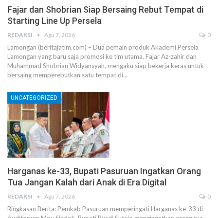
Fajar dan Shobrian Siap Bersaing Rebut Tempat di
Starting Line Up Persela
REDAKSI
Agu 7, 2026
0
Lamongan (beritajatim.com) – Dua pemain produk Akademi Persela
Lamongan yang baru saja promosi ke tim utama, Fajar Az-zahir dan
Muhammad Shobrian Widyansyah, mengaku siap bekerja keras untuk
bersaing memperebutkan satu tempat di…
UNCATEGORIZED
Harganas ke-33, Bupati Pasuruan Ingatkan Orang
Tua Jangan Kalah dari Anak di Era Digital
REDAKSI
Agu 7, 2026
0
Ringkasan Berita: Pemkab Pasuruan memperingati Harganas ke-33 di
Auditorium Mpu Sindok. Bupati Rusdi Sutejo mengingatkan orang tua