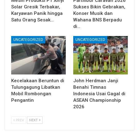
Mesin Produksi PT Xinyi
Partilibur Caravan 2026
Solar Gresik Terbakar,
Sukses Bikin Gebrakan,
Karyawan Panik hingga
Konser Musik dan
Satu Orang Sesak…
Wahana BNS Berpadu
di…
UNCATEGORIZED
UNCATEGORIZED
Kecelakaan Beruntun di
John Herdman Janji
Tulungagung Libatkan
Benahi Timnas
Mobil Rombongan
Indonesia Usai Gagal di
Pengantin
ASEAN Championship
2026
PREV
NEXT