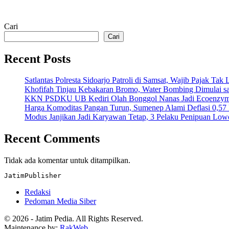
Cari
Cari
Recent Posts
Satlantas Polresta Sidoarjo Patroli di Samsat, Wajib Pajak Tak
Khofifah Tinjau Kebakaran Bromo, Water Bombing Dimulai sa
KKN PSDKU UB Kediri Olah Bonggol Nanas Jadi Ecoenzyme,
Harga Komoditas Pangan Turun, Sumenep Alami Deflasi 0,57 
Modus Janjikan Jadi Karyawan Tetap, 3 Pelaku Penipuan Low
Recent Comments
Tidak ada komentar untuk ditampilkan.
JatimPublisher
Redaksi
Pedoman Media Siber
© 2026 - Jatim Pedia. All Rights Reserved.
Maintenance by:
RakWeb