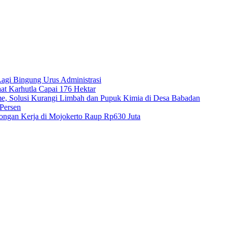
 Lagi Bingung Urus Administrasi
at Karhutla Capai 176 Hektar
 Solusi Kurangi Limbah dan Pupuk Kimia di Desa Babadan
Persen
ongan Kerja di Mojokerto Raup Rp630 Juta