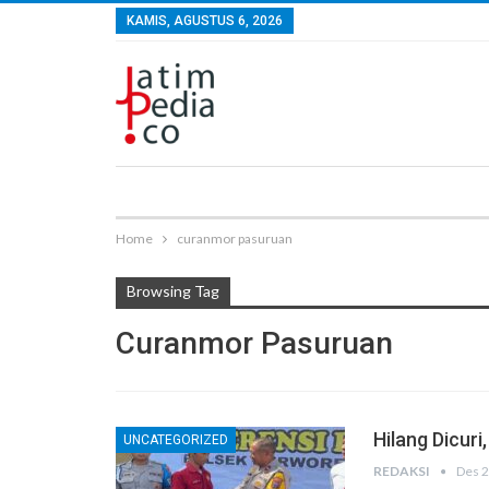
KAMIS, AGUSTUS 6, 2026
Home
curanmor pasuruan
Browsing Tag
Curanmor Pasuruan
Hilang Dicur
UNCATEGORIZED
REDAKSI
Des 2