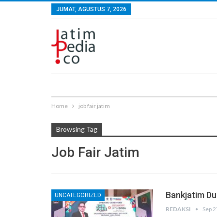
JUMAT, AGUSTUS 7, 2026
Home
job fair jatim
Browsing Tag
Job Fair Jatim
Bankjatim D
UNCATEGORIZED
REDAKSI
Sep 2