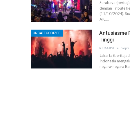
Surabaya (beritaj
dengan Tribute k
(11/10/2024). Su
AIC…
Antusiasme 
UNCATEGORIZED
Tinggi
REDAKSI
Sep 2
Jakarta (beritaja
Indonesia mengala
negara-negara Bar