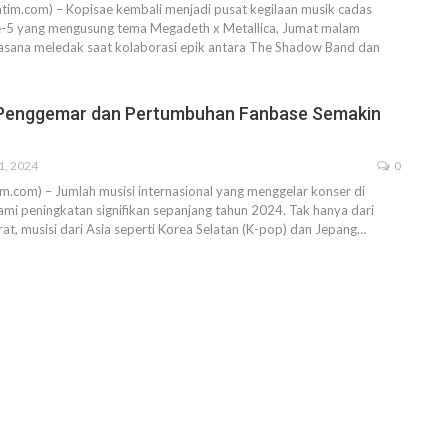
atim.com) – Kopisae kembali menjadi pusat kegilaan musik cadas
e-5 yang mengusung tema Megadeth x Metallica, Jumat malam
asana meledak saat kolaborasi epik antara The Shadow Band dan
Penggemar dan Pertumbuhan Fanbase Semakin
1, 2024
0
tim.com) – Jumlah musisi internasional yang menggelar konser di
mi peningkatan signifikan sepanjang tahun 2024. Tak hanya dari
at, musisi dari Asia seperti Korea Selatan (K-pop) dan Jepang…