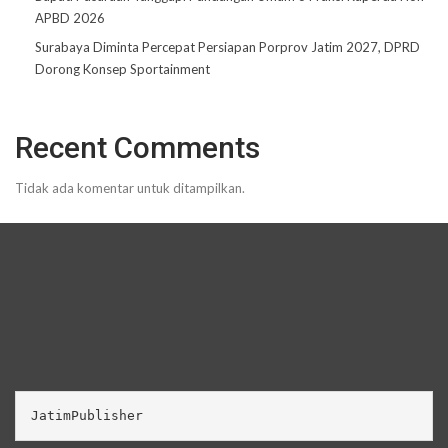
APBD 2026
Surabaya Diminta Percepat Persiapan Porprov Jatim 2027, DPRD
Dorong Konsep Sportainment
Recent Comments
Tidak ada komentar untuk ditampilkan.
JatimPublisher