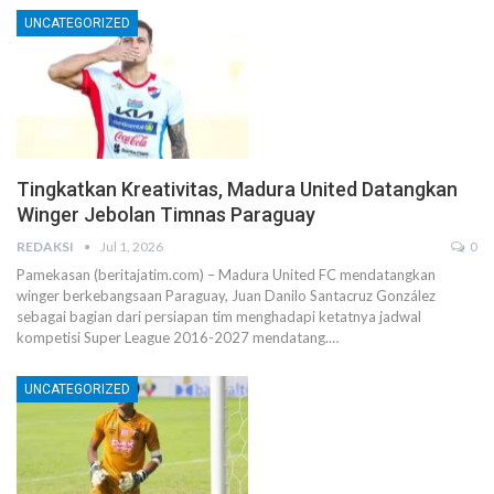
UNCATEGORIZED
Tingkatkan Kreativitas, Madura United Datangkan
Winger Jebolan Timnas Paraguay
REDAKSI
Jul 1, 2026
0
Pamekasan (beritajatim.com) – Madura United FC mendatangkan
winger berkebangsaan Paraguay, Juan Danilo Santacruz González
sebagai bagian dari persiapan tim menghadapi ketatnya jadwal
kompetisi Super League 2016-2027 mendatang.…
UNCATEGORIZED