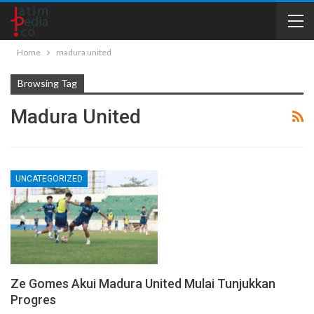
Home
madura united
Browsing Tag
Madura United
UNCATEGORIZED
Ze Gomes Akui Madura United Mulai Tunjukkan
Progres