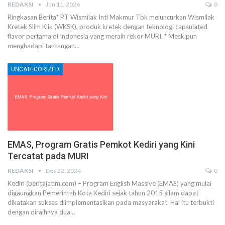
REDAKSI
Jun 11, 2026
0
Ringkasan Berita ​* PT Wismilak Inti Makmur Tbk meluncurkan Wismilak
Kretek Slim Klik (WKSK), produk kretek dengan teknologi capsulated
flavor pertama di Indonesia yang meraih rekor MURI. * Meskipun
menghadapi tantangan…
UNCATEGORIZED
EMAS, Program Gratis Pemkot Kediri yang Kini
Tercatat pada MURI
REDAKSI
Des 22, 2024
0
Kediri (beritajatim.com) – Program English Massive (EMAS) yang mulai
digaungkan Pemerintah Kota Kediri sejak tahun 2015 silam dapat
dikatakan sukses diimplementasikan pada masyarakat. Hal itu terbukti
dengan diraihnya dua…