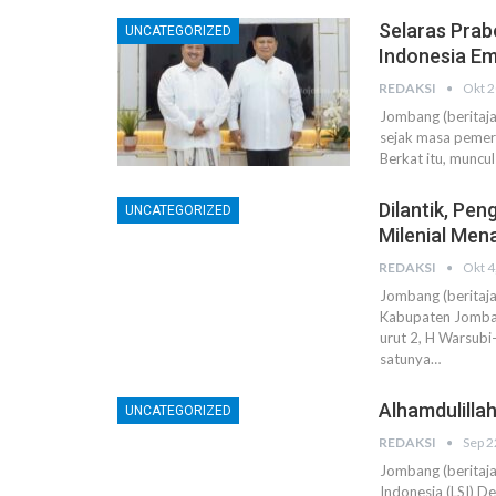
Selaras Pra
UNCATEGORIZED
Indonesia E
REDAKSI
Okt 2
Jombang (beritaj
sejak masa pemer
Berkat itu, munc
Dilantik, Pe
UNCATEGORIZED
Milenial Me
REDAKSI
Okt 4
Jombang (beritaja
Kabupaten Jomban
urut 2, H Warsubi
satunya…
Alhamdulilla
UNCATEGORIZED
REDAKSI
Sep 2
Jombang (beritaja
Indonesia (LSI) D