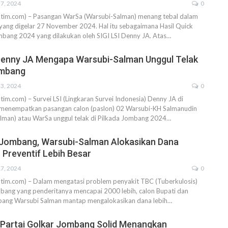
7, 2024
0
atim.com) – Pasangan WarSa (Warsubi-Salman) menang tebal dalam
yang digelar 27 November 2024. Hal itu sebagaimana Hasil Quick
mbang 2024 yang dilakukan oleh SIGI LSI Denny JA. Atas…
 Denny JA Mengapa Warsubi-Salman Unggul Telak
ombang
3, 2024
0
tim.com) – Survei LSI (Lingkaran Survei Indonesia) Denny JA di
menempatkan pasangan calon (paslon) 02 Warsubi-KH Salmanudin
alman) atau WarSa unggul telak di Pilkada Jombang 2024…
 Jombang, Warsubi-Salman Alokasikan Dana
 Preventif Lebih Besar
7, 2024
0
atim.com) – Dalam mengatasi problem penyakit TBC (Tuberkulosis)
bang yang penderitanya mencapai 2000 lebih, calon Bupati dan
bang Warsubi Salman mantap mengalokasikan dana lebih…
k Partai Golkar Jombang Solid Menangkan