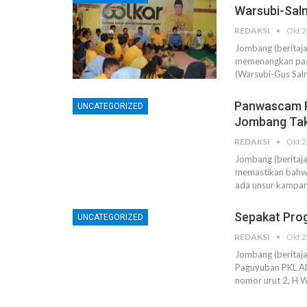
Warsubi-Sal
REDAKSI
Okt 2
Jombang (beritaja
memenangkan pasl
(Warsubi-Gus Sal
Panwascam P
UNCATEGORIZED
Jombang Tak
REDAKSI
Okt 2
Jombang (beritaj
memastikan bahwa
ada unsur kampan
Sepakat Pro
UNCATEGORIZED
REDAKSI
Okt 2
Jombang (beritaj
Paguyuban PKL Al
nomor urut 2, H 