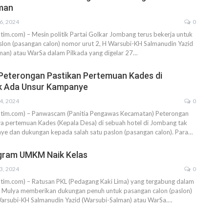
man
6, 2024
0
tim.com) – Mesin politik Partai Golkar Jombang terus bekerja untuk
on (pasangan calon) nomor urut 2, H Warsubi-KH Salmanudin Yazid
man) atau WarSa dalam Pilkada yang digelar 27…
eterongan Pastikan Pertemuan Kades di
 Ada Unsur Kampanye
4, 2024
0
atim.com) – Panwascam (Panitia Pengawas Kecamatan) Peterongan
 pertemuan Kades (Kepala Desa) di sebuah hotel di Jombang tak
ye dan dukungan kepada salah satu paslon (pasangan calon). Para…
gram UMKM Naik Kelas
3, 2024
0
atim.com) – Ratusan PKL (Pedagang Kaki Lima) yang tergabung dalam
 Mulya memberikan dukungan penuh untuk pasangan calon (paslon)
Warsubi-KH Salmanudin Yazid (Warsubi-Salman) atau WarSa.…