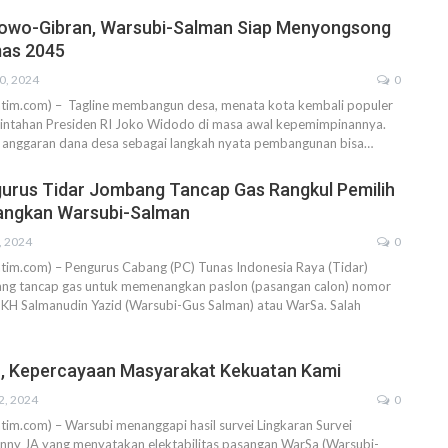
bowo-Gibran, Warsubi-Salman Siap Menyongsong
mas 2045
0, 2024
0
atim.com) – Tagline membangun desa, menata kota kembali populer
intahan Presiden RI Joko Widodo di masa awal kepemimpinannya.
ul anggaran dana desa sebagai langkah nyata pembangunan bisa…
ngurus Tidar Jombang Tancap Gas Rangkul Pemilih
nangkan Warsubi-Salman
, 2024
0
tim.com) – Pengurus Cabang (PC) Tunas Indonesia Raya (Tidar)
g tancap gas untuk memenangkan paslon (pasangan calon) nomor
-KH Salmanudin Yazid (Warsubi-Gus Salman) atau WarSa. Salah
h, Kepercayaan Masyarakat Kekuatan Kami
2, 2024
0
tim.com) – Warsubi menanggapi hasil survei Lingkaran Survei
enny JA yang menyatakan elektabilitas pasangan WarSa (Warsubi-