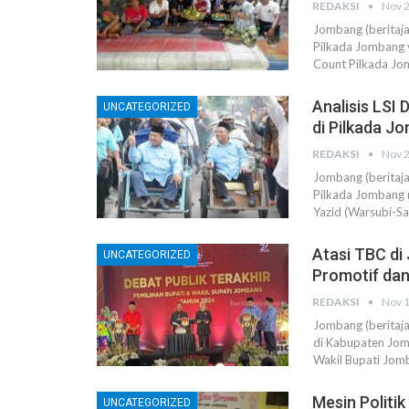
REDAKSI
Nov 2
Jombang (beritaj
Pilkada Jombang 
Count Pilkada Jo
Analisis LSI
UNCATEGORIZED
di Pilkada J
REDAKSI
Nov 2
Jombang (beritaja
Pilkada Jombang 
Yazid (Warsubi-S
Atasi TBC di
UNCATEGORIZED
Promotif dan
REDAKSI
Nov 1
Jombang (beritaj
di Kabupaten Jom
Wakil Bupati Jom
Mesin Politi
UNCATEGORIZED