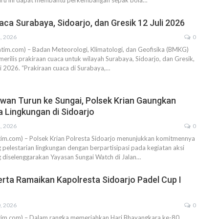
 baru ini dapat membantu perkembangan sepak bola…
aca Surabaya, Sidoarjo, dan Gresik 12 Juli 2026
1, 2026
0
atim.com) – Badan Meteorologi, Klimatologi, dan Geofisika (BMKG)
merilis prakiraan cuaca untuk wilayah Surabaya, Sidoarjo, dan Gresik,
li 2026. “Prakiraan cuaca di Surabaya,…
wan Turun ke Sungai, Polsek Krian Gaungkan
 Lingkungan di Sidoarjo
1, 2026
0
atim.com) – Polsek Krian Polresta Sidoarjo menunjukkan komitmennya
elestarian lingkungan dengan berpartisipasi pada kegiatan aksi
g diselenggarakan Yayasan Sungai Watch di Jalan…
rta Ramaikan Kapolresta Sidoarjo Padel Cup I
0, 2026
0
atim.com) – Dalam rangka memeriahkan Hari Bhayangkara ke-80,