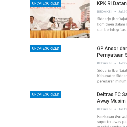
KPK RI Datan
UNCATEGORIZED
REDAKSI
Jul 2
Sidoarjo (beritaj
komitmen dalam m
dan berintegrita
GP Ansor dan
UNCATEGORIZED
Pernyataan 
REDAKSI
Jul 2
Sidoarjo (berita
Kabupaten Sidoarj
peredaran minuman
Deltras FC S
UNCATEGORIZED
Away Musim 
REDAKSI
Jul 1
Ringkasan Berita:
suporter away pa