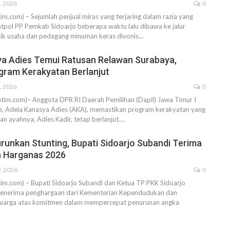
, 2026
0
tim.com) – Sejumlah penjual miras yang terjaring dalam razia yang
atpol PP Pemkab Sidoarjo beberapa waktu lalu dibawa ke jalur
lik usaha dan pedagang minuman keras divonis…
a Adies Temui Ratusan Relawan Surabaya,
gram Kerakyatan Berlanjut
, 2026
0
atim.com)– Anggota DPR RI Daerah Pemilihan (Dapil) Jawa Timur I
o, Adela Kanasya Adies (AKA), memastikan program kerakyatan yang
kan ayahnya, Adies Kadir, tetap berlanjut.…
unkan Stunting, Bupati Sidoarjo Subandi Terima
 Harganas 2026
9, 2026
0
atim.com) – Bupati Sidoarjo Subandi dan Ketua TP PKK Sidoarjo
menerima penghargaan dari Kementerian Kependudukan dan
uarga atas komitmen dalam mempercepat penurunan angka