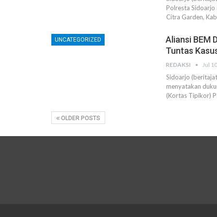
Polresta Sidoarjo
Citra Garden, Ka
Aliansi BEM 
UNCATEGORIZED
Tuntas Kasus
REDAKSI
Jul 1
Sidoarjo (beritaj
menyatakan duku
(Kortas Tipikor) 
OLDER POSTS