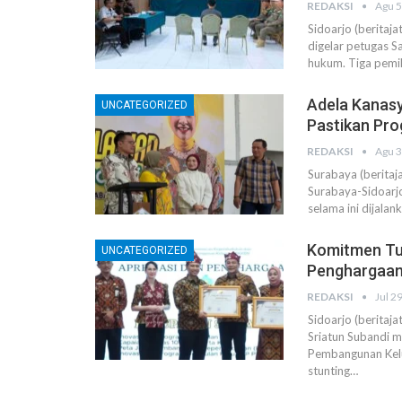
REDAKSI
Agu 5
Sidoarjo (beritaja
digelar petugas S
hukum. Tiga pemi
Adela Kanasy
UNCATEGORIZED
Pastikan Pro
REDAKSI
Agu 3
Surabaya (beritaj
Surabaya-Sidoarj
selama ini dijalan
Komitmen Tur
UNCATEGORIZED
Penghargaan
REDAKSI
Jul 2
Sidoarjo (beritaj
Sriatun Subandi 
Pembangunan Kel
stunting…