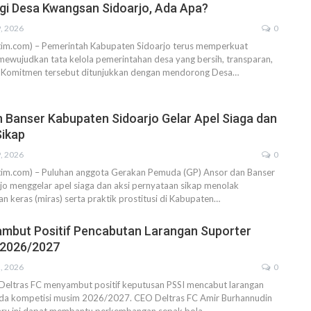
gi Desa Kwangsan Sidoarjo, Ada Apa?
9, 2026
0
atim.com) – Pemerintah Kabupaten Sidoarjo terus memperkuat
ewujudkan tata kelola pemerintahan desa yang bersih, transparan,
s. Komitmen tersebut ditunjukkan dengan mendorong Desa…
 Banser Kabupaten Sidoarjo Gelar Apel Siaga dan
Sikap
9, 2026
0
jatim.com) – Puluhan anggota Gerakan Pemuda (GP) Ansor dan Banser
o menggelar apel siaga dan aksi pernyataan sikap menolak
 keras (miras) serta praktik prostitusi di Kabupaten…
ambut Positif Pencabutan Larangan Suporter
2026/2027
2, 2026
0
 Deltras FC menyambut positif keputusan PSSI mencabut larangan
da kompetisi musim 2026/2027. CEO Deltras FC Amir Burhannudin