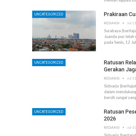
menilai regulasi
Prakiraan Cu
UNCATEGORIZED
REDAKSI
Jul 1
Surabaya (beritaj
Juanda pun telah 
pada Senin, 12 Ju
Ratusan Rela
UNCATEGORIZED
Gerakan Jaga
REDAKSI
Jul 1
Sidoarjo (beritaj
dalam mendukung p
bersih sungai yan
Ratusan Pese
UNCATEGORIZED
2026
REDAKSI
Jul 1
Sidoarjo (beritaj