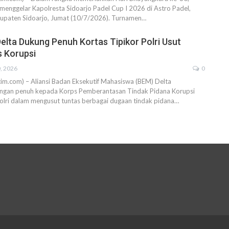
 menggelar Kapolresta Sidoarjo Padel Cup I 2026 di Astro Padel,
bupaten Sidoarjo, Jumat (10/7/2026). Turnamen…
Delta Dukung Penuh Kortas Tipikor Polri Usut
 Korupsi
0, 2026
0
atim.com) – Aliansi Badan Eksekutif Mahasiswa (BEM) Delta
ngan penuh kepada Korps Pemberantasan Tindak Pidana Korupsi
Polri dalam mengusut tuntas berbagai dugaan tindak pidana…