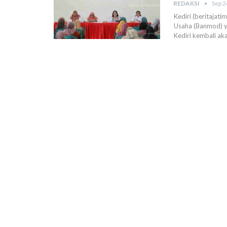
REDAKSI
Sep 2
Kediri (beritajat
Usaha (Banmod) y
Kediri kembali ak