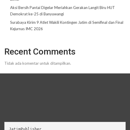
Aksi Bersih Pantai Digelar Meriahkan Gerakan Langit Biru HUT
Demokrat ke-25 di Banyuwangi
Surabaya Kirim 9 Atlet Wakili Kontingen Jatim di Semifinal dan Final
Kejurnas IMC 2026
Recent Comments
Tidak ada komentar untuk ditampilkan.
JatimPublisher