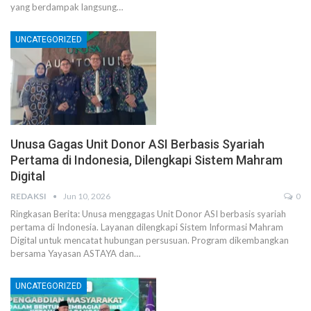
yang berdampak langsung…
UNCATEGORIZED
Unusa Gagas Unit Donor ASI Berbasis Syariah
Pertama di Indonesia, Dilengkapi Sistem Mahram
Digital
REDAKSI
Jun 10, 2026
0
Ringkasan Berita: Unusa menggagas Unit Donor ASI berbasis syariah
pertama di Indonesia. Layanan dilengkapi Sistem Informasi Mahram
Digital untuk mencatat hubungan persusuan. Program dikembangkan
bersama Yayasan ASTAYA dan…
UNCATEGORIZED