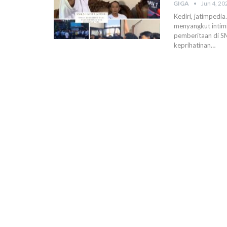
GIGA
Jun 4, 20
Kediri, jatimpedia
menyangkut intimi
pemberitaan di SM
keprihatinan
…