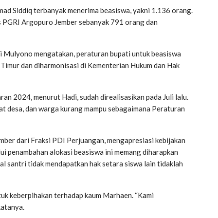
ad Siddiq terbanyak menerima beasiswa, yakni 1.136 orang.
as PGRI Argopuro Jember sebanyak 791 orang dan
di Mulyono mengatakan, peraturan bupati untuk beasiswa
a Timur dan diharmonisasi di Kementerian Hukum dan Hak
 2024, menurut Hadi, sudah direalisasikan pada Juli lalu.
angkat desa, dan warga kurang mampu sebagaimana Peraturan
ber dari Fraksi PDI Perjuangan, mengapresiasi kebijakan
alui penambahan alokasi beasiswa ini memang diharapkan
al santri tidak mendapatkan hak setara siswa lain tidaklah
ntuk keberpihakan terhadap kaum Marhaen. “Kami
katanya.