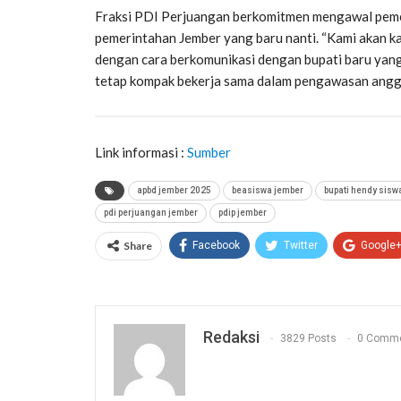
Fraksi PDI Perjuangan berkomitmen mengawal peme
pemerintahan Jember yang baru nanti. “Kami akan
dengan cara berkomunikasi dengan bupati baru yang 
tetap kompak bekerja sama dalam pengawasan anggar
Link informasi :
Sumber
apbd jember 2025
beasiswa jember
bupati hendy sisw
pdi perjuangan jember
pdip jember
Share
Facebook
Twitter
Google
Redaksi
3829 Posts
0 Comm