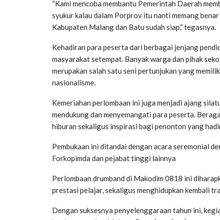
“Kami mencoba membantu Pemerintah Daerah membe
syukur kalau dalam Porprov itu nanti memang benar
Kabupaten Malang dan Batu sudah siap,” tegasnya.
Kehadiran para peserta dari berbagai jenjang pendi
masyarakat setempat. Banyak warga dan pihak sekol
merupakan salah satu seni pertunjukan yang memili
nasionalisme.
Kemeriahan perlombaan ini juga menjadi ajang silatu
mendukung dan menyemangati para peserta. Beraga
hiburan sekaligus inspirasi bagi penonton yang hadir
Pembukaan ini ditandai dengan acara seremonial d
Forkopimda dan pejabat tinggi lainnya
Perlombaan drumband di Makodim 0818 ini diharap
prestasi pelajar, sekaligus menghidupkan kembali t
Dengan suksesnya penyelenggaraan tahun ini, kegia