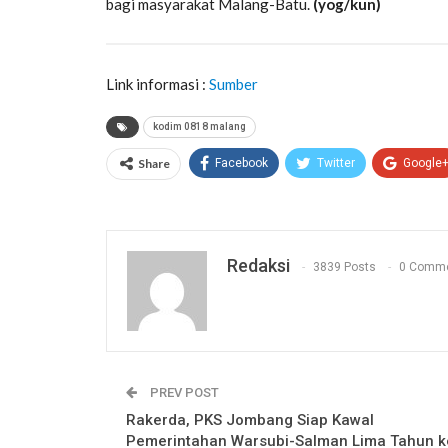
bagi masyarakat Malang-Batu.
(yog/kun)
Link informasi :
Sumber
kodim 0818 malang
Share
Facebook
Twitter
Google
Redaksi
3839 Posts
0 Comm
PREV POST
Rakerda, PKS Jombang Siap Kawal
Pemerintahan Warsubi-Salman Lima Tahun k