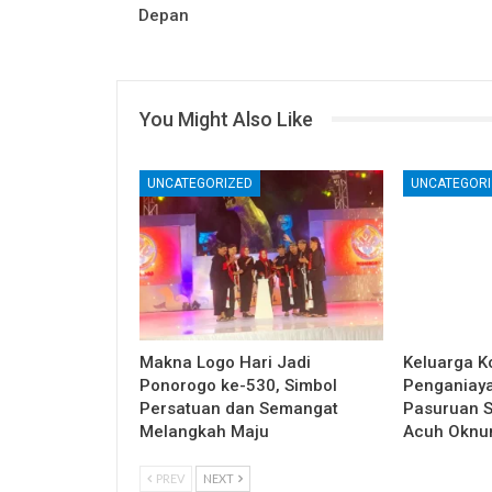
Depan
You Might Also Like
UNCATEGORIZED
UNCATEGORI
Makna Logo Hari Jadi
Keluarga K
Ponorogo ke-530, Simbol
Penganiaya
Persatuan dan Semangat
Pasuruan S
Melangkah Maju
Acuh Oknum
PREV
NEXT