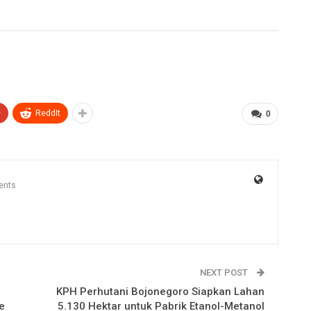
+
ReddIt
0
ents
NEXT POST
KPH Perhutani Bojonegoro Siapkan Lahan
e
5.130 Hektar untuk Pabrik Etanol-Metanol