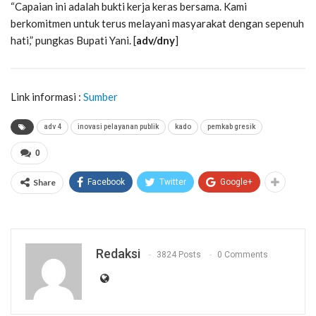
“Capaian ini adalah bukti kerja keras bersama. Kami
berkomitmen untuk terus melayani masyarakat dengan sepenuh
hati,” pungkas Bupati Yani. [
adv/dny
]
Link informasi :
Sumber
adv 4
inovasi pelayanan publik
kado
pemkab gresik
0
Share
Facebook
Twitter
Google+
Redaksi
3824 Posts
0 Comments