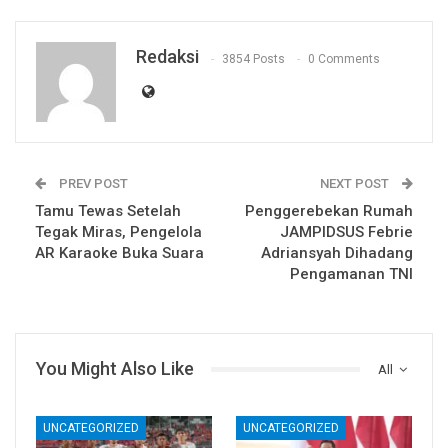
Redaksi
3854 Posts
0 Comments
PREV POST
NEXT POST
Tamu Tewas Setelah
Penggerebekan Rumah
Tegak Miras, Pengelola
JAMPIDSUS Febrie
AR Karaoke Buka Suara
Adriansyah Dihadang
Pengamanan TNI
You Might Also Like
All
UNCATEGORIZED
UNCATEGORIZED