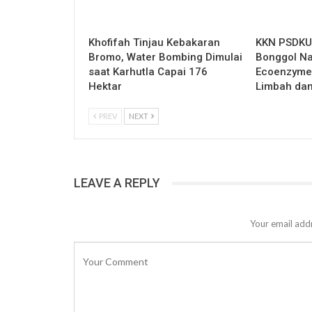
Khofifah Tinjau Kebakaran
KKN PSDKU 
Bromo, Water Bombing Dimulai
Bonggol Na
saat Karhutla Capai 176
Ecoenzyme,
Hektar
Limbah da
PREV
NEXT
LEAVE A REPLY
Your email addr