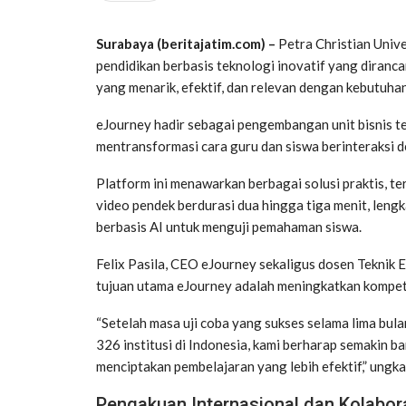
Surabaya (beritajatim.com) –
Petra Christian Univ
pendidikan berbasis teknologi inovatif yang diranc
yang menarik, efektif, dan relevan dengan kebutuhan
eJourney hadir sebagai pengembangan unit bisnis t
mentransformasi cara guru dan siswa berinteraksi 
Platform ini menawarkan berbagai solusi praktis, 
video pendek berdurasi dua hingga tiga menit, leng
berbasis AI untuk menguji pemahaman siswa.
Felix Pasila, CEO eJourney sekaligus dosen Teknik 
tujuan utama eJourney adalah meningkatkan kompete
“Setelah masa uji coba yang sukses selama lima bul
326 institusi di Indonesia, kami berharap semakin 
menciptakan pembelajaran yang lebih efektif,” ungk
Pengakuan Internasional dan Kolabora