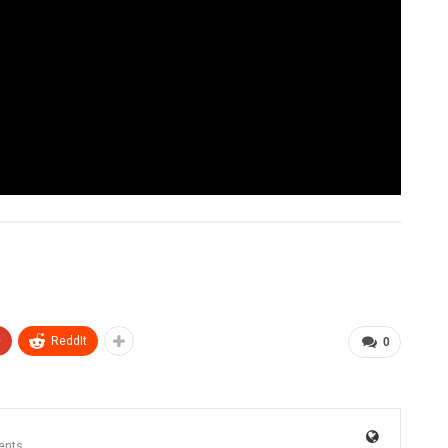
+
ReddIt
0
ents