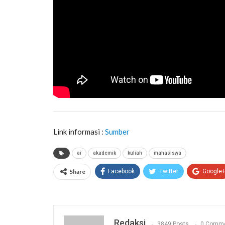
Link informasi :
Sumber
ai
akademik
kuliah
mahasiswa
Share
Facebook
Twitter
Google
Redaksi
3849 Posts
0 Comm