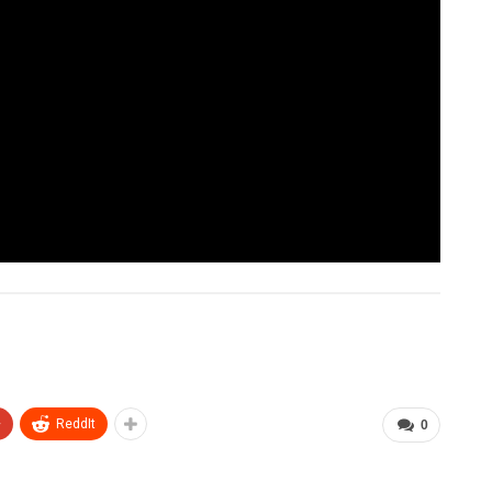
+
ReddIt
0