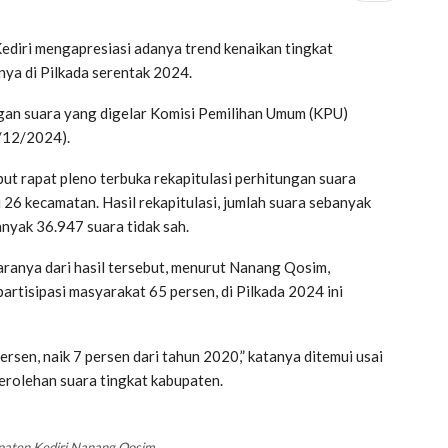
diri mengapresiasi adanya trend kenaikan tingkat
nya di Pilkada serentak 2024.
tungan suara yang digelar Komisi Pemilihan Umum (KPU)
3/12/2024).
 rapat pleno terbuka rekapitulasi perhitungan suara
i 26 kecamatan. Hasil rekapitulasi, jumlah suara sebanyak
nyak 36.947 suara tidak sah.
aranya dari hasil tersebut, menurut Nanang Qosim,
rtisipasi masyarakat 65 persen, di Pilkada 2024 ini
ersen, naik 7 persen dari tahun 2020,” katanya ditemui usai
perolehan suara tingkat kabupaten.
aten Kediri Nanang Qosim.