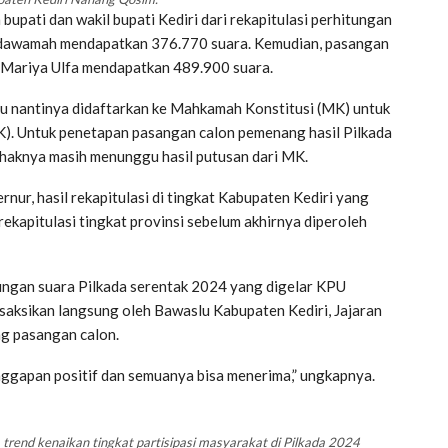
bupati dan wakil bupati Kediri dari rekapitulasi perhitungan
dawamah mendapatkan 376.770 suara. Kemudian, pasangan
Mariya Ulfa mendapatkan 489.900 suara.
 itu nantinya didaftarkan ke Mahkamah Konstitusi (MK) untuk
K). Untuk penetapan pasangan calon pemenang hasil Pilkada
haknya masih menunggu hasil putusan dari MK.
rnur, hasil rekapitulasi di tingkat Kabupaten Kediri yang
rekapitulasi tingkat provinsi sebelum akhirnya diperoleh
tungan suara Pilkada serentak 2024 yang digelar KPU
saksikan langsung oleh Bawaslu Kabupaten Kediri, Jajaran
ng pasangan calon.
nggapan positif dan semuanya bisa menerima,” ungkapnya.
rend kenaikan tingkat partisipasi masyarakat di Pilkada 2024