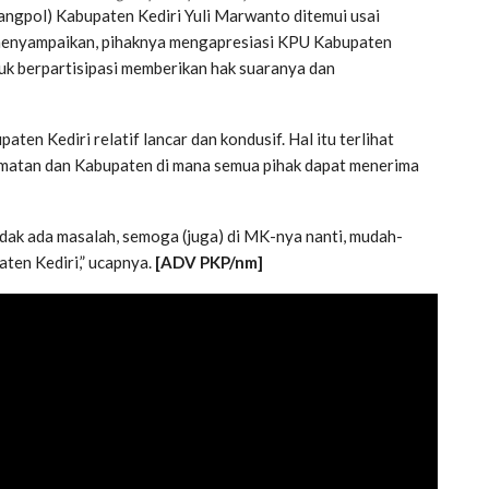
ngpol) Kabupaten Kediri Yuli Marwanto ditemui usai
a menyampaikan, pihaknya mengapresiasi KPU Kabupaten
uk berpartisipasi memberikan hak suaranya dan
aten Kediri relatif lancar dan kondusif. Hal itu terlihat
camatan dan Kabupaten di mana semua pihak dapat menerima
dak ada masalah, semoga (juga) di MK-nya nanti, mudah-
ten Kediri,” ucapnya.
[ADV PKP/nm]