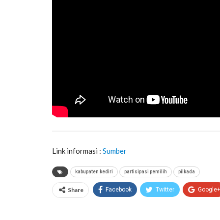
Link informasi :
Sumber
kabupaten kediri
partisipasi pemilih
pilkada
Share
Facebook
Twitter
Google