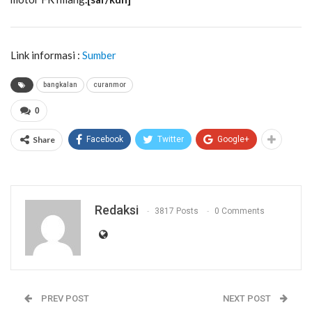
Link informasi :
Sumber
bangkalan
curanmor
0
Share
Facebook
Twitter
Google+
Redaksi
3817 Posts
0 Comments
PREV POST
NEXT POST