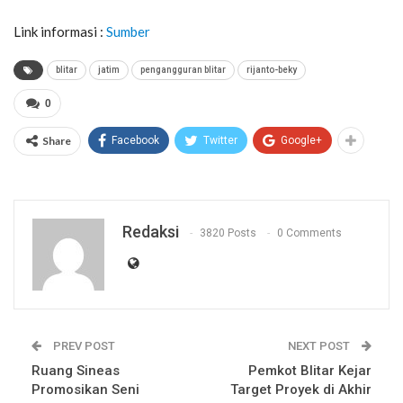
Link informasi :
Sumber
blitar
jatim
pengangguran blitar
rijanto-beky
0
Share
Facebook
Twitter
Google+
Redaksi
3820 Posts
0 Comments
PREV POST
NEXT POST
Ruang Sineas
Pemkot Blitar Kejar
Promosikan Seni
Target Proyek di Akhir