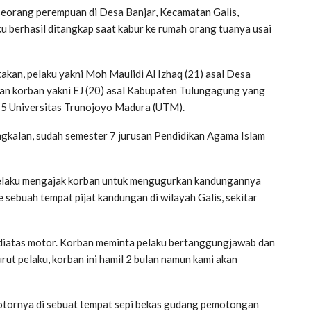
eorang perempuan di Desa Banjar, Kecamatan Galis,
u berhasil ditangkap saat kabur ke rumah orang tuanya usai
kan, pelaku yakni Moh Maulidi Al Izhaq (21) asal Desa
an korban yakni EJ (20) asal Kabupaten Tulungagung yang
 5 Universitas Trunojoyo Madura (UTM).
angkalan, sudah semester 7 jurusan Pendidikan Agama Islam
 pelaku mengajak korban untuk mengugurkan kandungannya
e sebuah tempat pijat kandungan di wilayah Galis, sekitar
 diatas motor. Korban meminta pelaku bertanggungjawab dan
ut pelaku, korban ini hamil 2 bulan namun kami akan
motornya di sebuat tempat sepi bekas gudang pemotongan