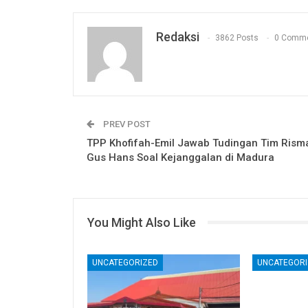
Redaksi
3862 Posts
0 Comm
PREV POST
TPP Khofifah-Emil Jawab Tudingan Tim Rism
Gus Hans Soal Kejanggalan di Madura
You Might Also Like
UNCATEGORIZED
UNCATEGORI