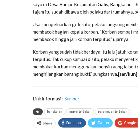
kayu di Desa Banjar Kecamatan Galis, Bangkalan. Di 
tajam itu sudah dibawa oleh pelaku dari rumahnya, 
Usai mengeluarkan golok itu, pelaku langsung memb
membacok bagian kepala korban. “Korban sempat me
membacok hingga jari korban terputus,” ujarnya.
Korban yang sudah tidak berdaya itu lalu jatuh ke t
terputus. Tak cukup sampai disitu, pelaku menyeret
membakar korban menggunakan bensin yang ia beli dar
menghilangkan barang bukti,” pungkasnya.
[sar/kun]
Link informasi :
Sumber
bangkalan
mayat terbakar
perempuan terbakar
Share
Facebook
Twitter
Google