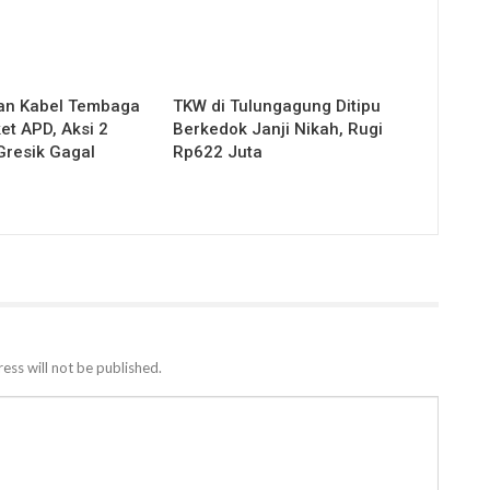
an Kabel Tembaga
TKW di Tulungagung Ditipu
ket APD, Aksi 2
Berkedok Janji Nikah, Rugi
Gresik Gagal
Rp622 Juta
ess will not be published.