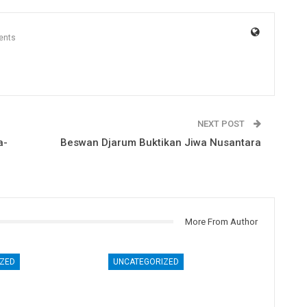
ents
NEXT POST
a-
Beswan Djarum Buktikan Jiwa Nusantara
More From Author
ZED
UNCATEGORIZED