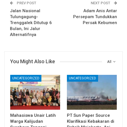
PREV POST
NEXT POST
Jalan Nasional
Adam Anis Antar
Tulungagung-
Persepam Tundukkan
Trenggalek Ditutup 6
Persak Kebumen
Bulan, Ini Jalur
Alternatifnya
You Might Also Like
All
UNCATEGORIZED
UNCATEGORIZED
Mahasiswa Unair Latih
PT Sun Paper Source
Warga Kalijudan
Klarifikasi Kebakaran di