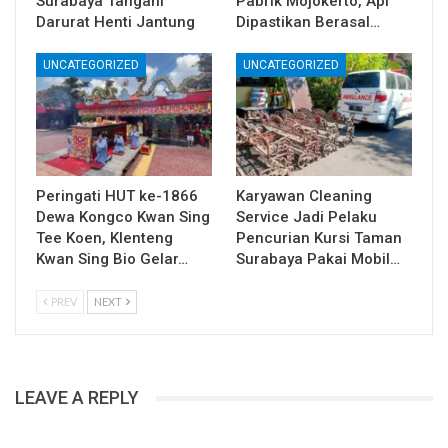
Surabaya Tangani
Pabrik Mojokerto, Api
Darurat Henti Jantung
Dipastikan Berasal…
UNCATEGORIZED
UNCATEGORIZED
Peringati HUT ke-1866
Karyawan Cleaning
Dewa Kongco Kwan Sing
Service Jadi Pelaku
Tee Koen, Klenteng
Pencurian Kursi Taman
Kwan Sing Bio Gelar…
Surabaya Pakai Mobil…
PREV
NEXT
LEAVE A REPLY