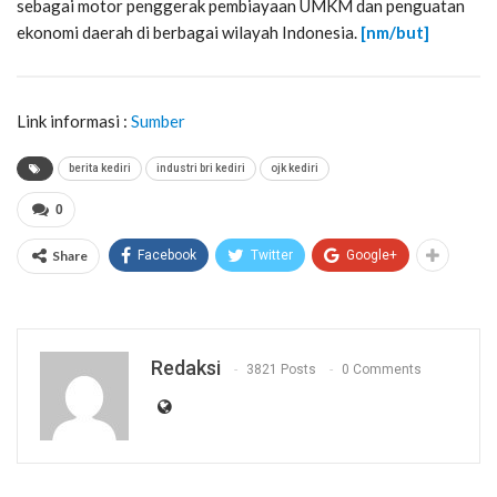
sebagai motor penggerak pembiayaan UMKM dan penguatan
ekonomi daerah di berbagai wilayah Indonesia.
[nm/but]
Link informasi :
Sumber
berita kediri
industri bri kediri
ojk kediri
0
Share
Facebook
Twitter
Google+
Redaksi
3821 Posts
0 Comments