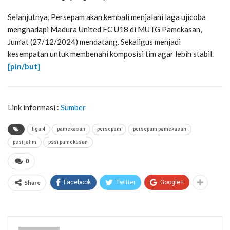
Selanjutnya, Persepam akan kembali menjalani laga ujicoba
menghadapi Madura United FC U18 di MUTG Pamekasan,
Jum’at (27/12/2024) mendatang. Sekaligus menjadi
kesempatan untuk membenahi komposisi tim agar lebih stabil.
[pin/but]
Link informasi :
Sumber
liga 4
pamekasan
persepam
persepam pamekasan
pssi jatim
pssi pamekasan
0
Share
Facebook
Twitter
Google+