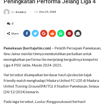
Peningkatan Performa Jelang Liga 4
On
Des 25, 2024
By
Redaksi
0
Share
Pamekasan (beritajatim.com)
– Pelatih Persepam Pamekasan,
Ibnu Jainur menilai timnya membutuhkan perbaikan untuk
meningkatkan performa tim menjelang bergulirnya kompetisi
Liga 4 PSSI Jatim, Musim 2024-2025.
Hal tersebut disampaikan berdasar hasil ujicoba bertajuk
friendly match menghadapi Madura United FC U20 di Madura
United
Training Ground
(MUTG) Jl Stadion Pamekasan, Selasa
(24/12/2024) kemarin.
Pada laga tersebut,
Laskar Ronggosukowati
berhasil