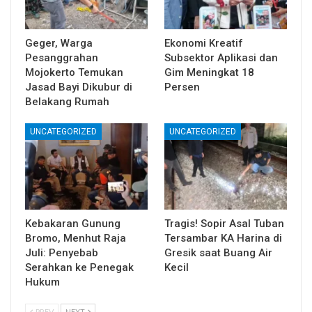
Geger, Warga
Ekonomi Kreatif
Pesanggrahan
Subsektor Aplikasi dan
Mojokerto Temukan
Gim Meningkat 18
Jasad Bayi Dikubur di
Persen
Belakang Rumah
UNCATEGORIZED
UNCATEGORIZED
Kebakaran Gunung
Tragis! Sopir Asal Tuban
Bromo, Menhut Raja
Tersambar KA Harina di
Juli: Penyebab
Gresik saat Buang Air
Serahkan ke Penegak
Kecil
Hukum
PREV
NEXT