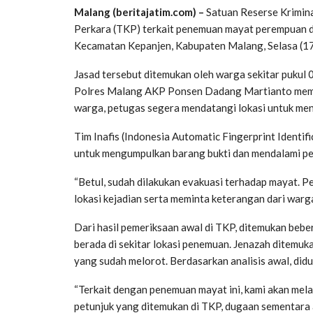
Malang (beritajatim.com) –
Satuan Reserse Krimina
Perkara (TKP) terkait penemuan mayat perempuan d
Kecamatan Kepanjen, Kabupaten Malang, Selasa (1
Jasad tersebut ditemukan oleh warga sekitar pukul
Polres Malang AKP Ponsen Dadang Martianto membe
warga, petugas segera mendatangi lokasi untuk m
Tim Inafis (Indonesia Automatic Fingerprint Identif
untuk mengumpulkan barang bukti dan mendalami p
“Betul, sudah dilakukan evakuasi terhadap mayat.
lokasi kejadian serta meminta keterangan dari warg
Dari hasil pemeriksaan awal di TKP, ditemukan beber
berada di sekitar lokasi penemuan. Jenazah ditemu
yang sudah melorot. Berdasarkan analisis awal, did
“Terkait dengan penemuan mayat ini, kami akan mela
petunjuk yang ditemukan di TKP, dugaan sementara 