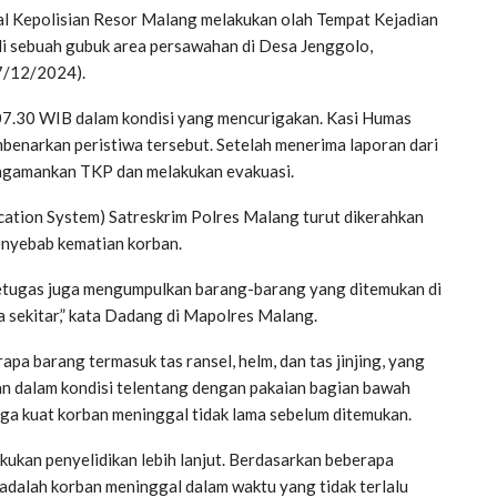
l Kepolisian Resor Malang melakukan olah Tempat Kejadian
i sebuah gubuk area persawahan di Desa Jenggolo,
7/12/2024).
 07.30 WIB dalam kondisi yang mencurigakan. Kasi Humas
narkan peristiwa tersebut. Setelah menerima laporan dari
engamankan TKP dan melakukan evakuasi.
ication System) Satreskrim Polres Malang turut dikerahkan
enyebab kematian korban.
 Petugas juga mengumpulkan barang-barang yang ditemukan di
a sekitar,” kata Dadang di Mapolres Malang.
apa barang termasuk tas ransel, helm, dan tas jinjing, yang
kan dalam kondisi telentang dengan pakaian bagian bawah
uga kuat korban meninggal tidak lama sebelum ditemukan.
kukan penyelidikan lebih lanjut. Berdasarkan beberapa
adalah korban meninggal dalam waktu yang tidak terlalu