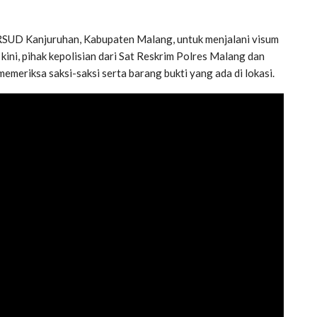
RSUD Kanjuruhan, Kabupaten Malang, untuk menjalani visum
ni, pihak kepolisian dari Sat Reskrim Polres Malang dan
meriksa saksi-saksi serta barang bukti yang ada di lokasi.