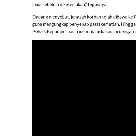
lama sebelum diketemukan,” tegasnya.
Dadang menyebut, jenazah korban telah dibawa ke 
guna mengungkap penyebab pasti kematian. Hingga ki
Polsek Kepanjen masih mendalami kasus ini dengan me