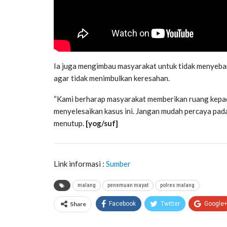
Ia juga mengimbau masyarakat untuk tidak menyebark
agar tidak menimbulkan keresahan.
“Kami berharap masyarakat memberikan ruang kepada
menyelesaikan kasus ini. Jangan mudah percaya pada
menutup.
[yog/suf]
Link informasi :
Sumber
malang
penemuan mayat
polres malang
Share
Facebook
Twitter
Google