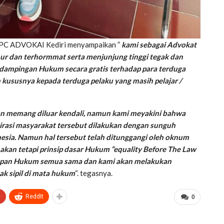
DPC ADVOKAI Kediri menyampaikan ”
kami sebagai Advokat
hur dan terhormmat serta menjunjung tinggi tegak dan
dampingan Hukum secara gratis terhadap para terduga
n kususnya kepada terduga pelaku yang masih pelajar /
an memang diluar kendali, namun kami meyakini bahwa
irasi masyarakat tersebut dilakukan dengan sunguh
nesia. Namun hal tersebut telah ditunggangi oleh oknum
akan tetapi prinsip dasar Hukum “equality Before The Law
adapan Hukum semua sama dan kami akan melakukan
 sipil di mata hukum
“. tegasnya.
+
ReddIt
0