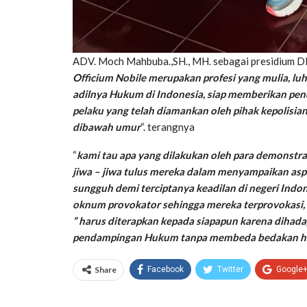
ADV. Moch Mahbuba.,SH., MH. sebagai presidium 
Officium Nobile merupakan profesi yang mulia, lu
adilnya Hukum di Indonesia, siap memberikan pen
pelaku yang telah diamankan oleh pihak kepolisia
dibawah umur
“. terangnya
“
kami tau apa yang dilakukan oleh para demonstr
jiwa – jiwa tulus mereka dalam menyampaikan asp
sungguh demi terciptanya keadilan di negeri Indo
oknum provokator sehingga mereka terprovokasi, 
” harus diterapkan kepada siapapun karena dih
pendampingan Hukum tanpa membeda bedakan hak
Share
Facebook
Twitter
Google