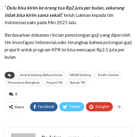
“
Dulu bisa kirim ke orang tua Rp2 juta per bulan, sekarang
tidak bisa kirim sama sekali
,” keluh Lukman kepada tim
IndonesiaLeaks pada Mei 2025 lalu.
Berdasarkan dokumen rincian pemotongan gaji yang diperoleh
tim investigasi IndonesiaLeaks terungkap bahwa potongan gaji
prajurit untuk program KPR ini bisa mencapai Rp2,5 juta per
bulan.
Jendral Dudung Abdurachman
KASAD Dudung
Kredit siluman
Perumahan Mangkrak
Prajurit TNI
Rumah TNI
0
Share
Facebook
Twitter
Google+