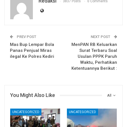
Redaksi
3837 Posts
0 Comments
PREV POST
NEXT POST
Mas Bup Lempar Bola
MenPAN RB Keluarkan
Panas Penjual Miras
Surat Terbaru Soal
ilegal Ke Polres Kediri
Usulan PPPK Paruh
Waktu, Perhatikan
Ketentuannya Berikut :
You Might Also Like
All
UNCATEGORIZED
UNCATEGORIZED