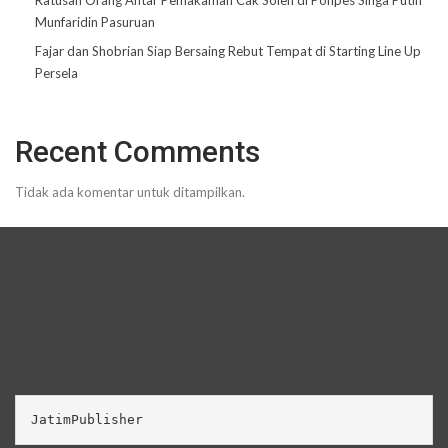
Ratusan Orang Antar Pemakaman Cak Soleh di Ponpes Singa Putih
Munfaridin Pasuruan
Fajar dan Shobrian Siap Bersaing Rebut Tempat di Starting Line Up
Persela
Recent Comments
Tidak ada komentar untuk ditampilkan.
JatimPublisher