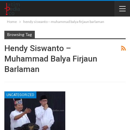
Home
hendy siswanto – muhammad balya firjaun barlaman
Browsing Tag
Hendy Siswanto –
Muhammad Balya Firjaun
Barlaman
UNCATEGORIZED