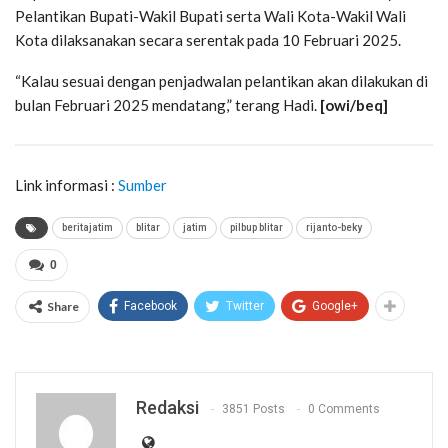
Pelantikan Bupati-Wakil Bupati serta Wali Kota-Wakil Wali
Kota dilaksanakan secara serentak pada 10 Februari 2025.
“Kalau sesuai dengan penjadwalan pelantikan akan dilakukan di
bulan Februari 2025 mendatang,” terang Hadi.
[owi/beq]
Link informasi :
Sumber
beritajatim
blitar
jatim
pilbup blitar
rijanto-beky
0
Share
Facebook
Twitter
Google+
Redaksi
3851 Posts
0 Comments