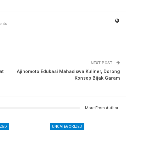
ents
NEXT POST
at
Ajinomoto Edukasi Mahasiswa Kuliner, Dorong
Konsep Bijak Garam
More From Author
ZED
UNCATEGORIZED