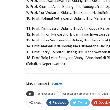
7. Prof. Indeswati Diyatri di Bidang Ilmu Biokimia 
8. Prof. Khusnul Ain di Bidang Ilmu Tomografi dan S
9. Prof. Nur Wulan di Bidang Ilmu Kajian Maskulinit
10. Prof. Rahmat Setiawan di Bidang Ilmu Manajem
11. Prof. Kismiyati di Bidang Ilmu Arthropoda Paras
12. Prof. Imron Mawardi di Bidang Ilmu Investasi d
13. Prof. Liliek Susilowati di Bidang Ilmu Teori Graf
14. Prof. Aminatun di Bidang Ilmu Biomaterial Jarin
15. Prof. Ferry Efendi di Bidang Ilmu Keperawatan K
16. Prof. Baiq Lekar Sinayang Wahyu Wardhani di B
(Fakultas Keperawatan).
Link informasi :
Sumber
guru besar unair
pengukuhan guru besar unair
unair
Share
Facebook
Twitter
Google