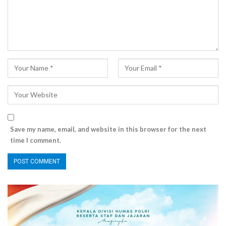
Save my name, email, and website in this browser for the next
time I comment.