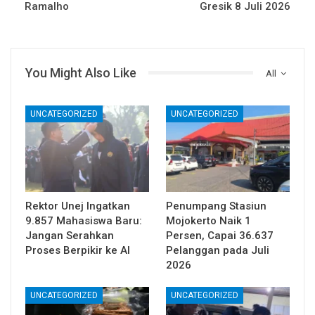
Ramalho
Gresik 8 Juli 2026
You Might Also Like
All
UNCATEGORIZED
UNCATEGORIZED
Rektor Unej Ingatkan
Penumpang Stasiun
9.857 Mahasiswa Baru:
Mojokerto Naik 1
Jangan Serahkan
Persen, Capai 36.637
Proses Berpikir ke AI
Pelanggan pada Juli
2026
UNCATEGORIZED
UNCATEGORIZED