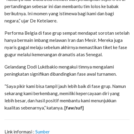
pertandingan sebesar ini dan membantu tim lolos ke babak
berikutnya. Ini momen yang istimewa bagi kami dan bagi
negara,” ujar De Ketelaere.
Performa Belgia di fase grup sempat mendapat sorotan setelah
hanya bermain imbang melawan Iran dan Mesir. Mereka juga
nyaris gagal melaju sebelum akhirnya memastikan tiket ke fase
gugur melalui kemenangan dramatis atas Senegal.
Gelandang Dodi Lukébakio mengakui timnya mengalami
peningkatan signifikan dibandingkan fase awal turnamen.
“Saya pikir kami bisa tampil jauh lebih baik di fase grup. Namun
sekarang kami berkembang, memiliki kepercayaan diri yang
lebih besar, dan hasil positif membantu kami menunjukkan
kualitas sebenarnya,” katanya.
[faw/suf]
Link informasi :
Sumber