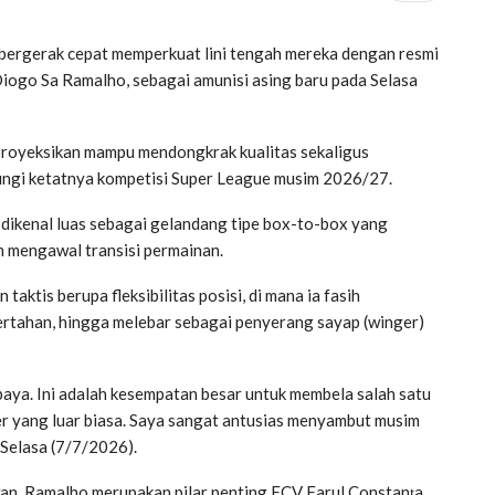
ergerak cepat memperkuat lini tengah mereka dengan resmi
iogo Sa Ramalho, sebagai amunisi asing baru pada Selasa
proyeksikan mampu mendongkrak kualitas sekaligus
ngi ketatnya kompetisi Super League musim 2026/27.
 dikenal luas sebagai gelandang tipe box-to-box yang
am mengawal transisi permainan.
taktis berupa fleksibilitas posisi, di mana ia fasih
ertahan, hingga melebar sebagai penyerang sayap (winger)
ya. Ini adalah kesempatan besar untuk membela salah satu
er yang luar biasa. Saya sangat antusias menyambut musim
 Selasa (7/7/2026).
an, Ramalho merupakan pilar penting FCV Farul Constanța