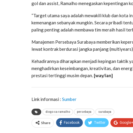
gol dan assist, Ramalho menegaskan kepentingan kol
“Target utama saya adalah mewakili klub dan kota i
kemenangan sebanyak mungkin. Secara pribadi tentu
paling penting adalah membawa tim meraih hasil terb
Manajemen Persebaya Surabaya memberikan keper
lewat kontrak berdurasi jangka panjang (multiyears)
Kehadirannya diharapkan menjadi kepingan taktik y
menghadirkan keseimbangan, kreativitas, dan energi
prestasi tertinggi musim depan.
[way/ian]
Link informasi :
Sumber
diogo sa ramalho
persebaya
surabaya
Share
Facebook
Twitter
Google