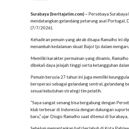
Surabaya (beritajatim.com) –
Persebaya Surabaya b
mendatangkan gelandang petarung asal Portugal, D
(7/7/2026).
Kehadiran pemain yang akrab disapa Ramalho ini di
menambah kedalaman skuat Bajol Ijo dalam mengaru
Memiliki karakter permainan yang dinamis, Ramalho
dibekali daya jelajah tinggi serta ketangguhan dal
Pemain berusia 27 tahun ini juga memiliki keunggulan 
beroperasi sebagai gelandang sentral, gelandang b
sesuai kebutuhan strategi tim pelatih.
“Saya sangat senang bisa bergabung dengan Perseba
klub terbesar di Indonesia dengan dukungan suport
baru,” ujar Diogo Ramalho saat ditemui di Surabaya,
Sebelum memantapkan hati berlabuh di Kota Pahlaw