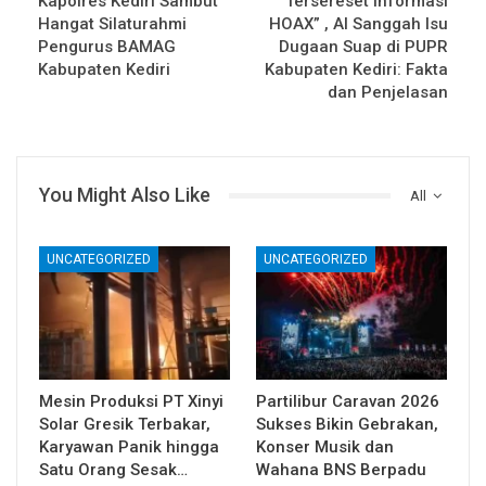
Kapolres Kediri Sambut
“Tersereset informasi
Hangat Silaturahmi
HOAX” , AI Sanggah Isu
Pengurus BAMAG
Dugaan Suap di PUPR
Kabupaten Kediri
Kabupaten Kediri: Fakta
dan Penjelasan
You Might Also Like
All
UNCATEGORIZED
UNCATEGORIZED
Mesin Produksi PT Xinyi
Partilibur Caravan 2026
Solar Gresik Terbakar,
Sukses Bikin Gebrakan,
Karyawan Panik hingga
Konser Musik dan
Satu Orang Sesak…
Wahana BNS Berpadu