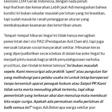
Ekonomi LSM Gerak Indonesia, dengan nada penuh
keprihatinan dan kemarahan.Lebih jauh Adi menegaskan bahwa
kondisi ini bukan sekadar masalah perizinan yang terlewatkan,
tapi sudah masuk ke ranah pelanggaran aturan yang
membahayakan keamanan dan ketertiban umum.
Tempat-tempat hiburan ilegal ini tidak hanya merugikan
pemerintah dari sisi PAD (Pendapatan Asli Daerah), tapi juga
merusak tatanan sosial masyarakat sekitar. Minuman keras
yang diperjualbelikan secara bebas di dalam karaoke ilegal itu
menjadi pintu masuk bagi praktik penyalahgunaan narkoba,
prostitusi, dan tindak kriminal lainnya.“
Ini bukan masalah
sepele. Kami mencurigai ada praktik ‘upeti’ atau pungutan liar
yang melindungi para pelaku usaha ini untuk tetap beroperasi
tanpa tersentuh aparat penegak hukum atau Satpol PP. Kami
tidak serta merta menuding pihak tertentu, tapi sikap
pemerintah yang terkesan abai dan menutup mata membuat
kita wajar curiga. Apakah ada permainan mafia perizinan di
balik semua ini?
” tegas Adi.Beberapa warga sekitar pun