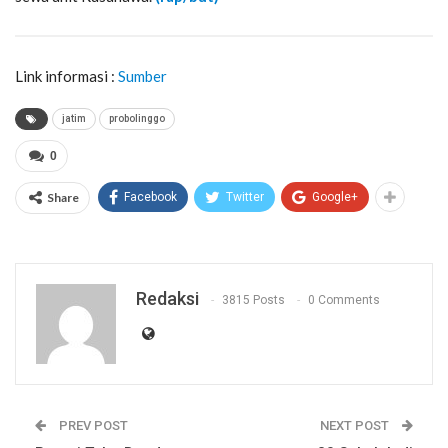
Link informasi :
Sumber
jatim
probolinggo
0
Share
Facebook
Twitter
Google+
Redaksi
3815 Posts
0 Comments
PREV POST
NEXT POST