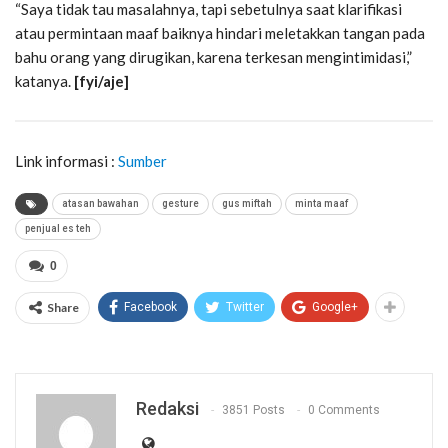
“Saya tidak tau masalahnya, tapi sebetulnya saat klarifikasi
atau permintaan maaf baiknya hindari meletakkan tangan pada
bahu orang yang dirugikan, karena terkesan mengintimidasi,”
katanya.
[fyi/aje]
Link informasi :
Sumber
atasan bawahan
gesture
gus miftah
minta maaf
penjual es teh
0
Share
Facebook
Twitter
Google+
Redaksi
3851 Posts
0 Comments