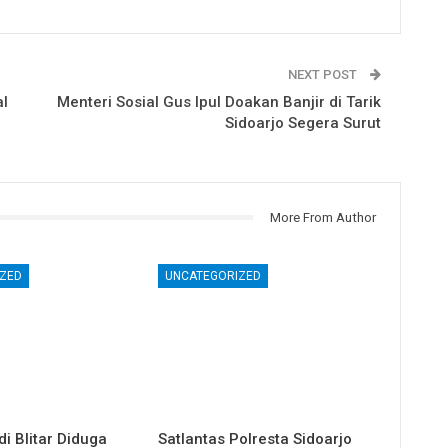
NEXT POST
al
Menteri Sosial Gus Ipul Doakan Banjir di Tarik
Sidoarjo Segera Surut
More From Author
ZED
UNCATEGORIZED
i Blitar Diduga
Satlantas Polresta Sidoarjo