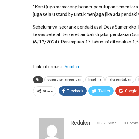
“Kami juga memasang banner penutupan sementara di
juga selalu stand by untuk menjaga jika ada pendaki 
Sebelumnya, seorang pendaki asal Desa Sumengko, 
tewas setelah terseret air bah di jalur pendakian G
(6/12/2024). Perempuan 17 tahun ini ditemukan 1,5 
Link informasi :
Sumber
gunung penanggungan
headline
jalur pendakian
Share
Facebook
Twitter
Google
Redaksi
3852 Posts
0 Comm