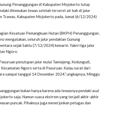
 Gunung Penanggungan di Kabupaten Mojokerto tutup
daki ditemukan tewas setelah terseret air bah di jalur
an Trawas, Kabupaten Mojokerto pada, Jumat (6/12/2024)
Bagian Kesatuan Pemangkuan Hutan (BKPH) Penanggungan,
no mengatakan, seluruh jalur pendakian Gunung
tara sejak Sabtu (7/12/2024) kemarin. Yakni tiga jalur
tan Ngoro.
asuruan penutupan jalur mulai Tamiajeng, Kedungudi,
 Kecamatan Ngoro serta di Pasuruan. Kalau surat dari
ara sampai tanggal 14 Desember 2024,” ungkapnya, Minggu
nanggungan bukan hanya karena ada tewasnya pendaki asal
kerto saja. Namun cuaca ekstrem yang terjadi akhir-akhir
 kawasan puncak. Pihaknya juga menerjunkan petugas dan