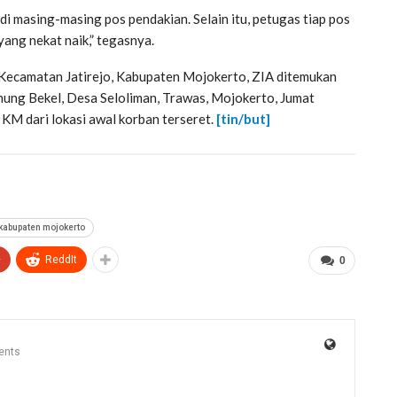
 masing-masing pos pendakian. Selain itu, petugas tiap pos
yang nekat naik,” tegasnya.
Kecamatan Jatirejo, Kabupaten Mojokerto, ZIA ditemukan
unung Bekel, Desa Seloliman, Trawas, Mojokerto, Jumat
KM dari lokasi awal korban terseret.
[tin/but]
kabupaten mojokerto
+
ReddIt
0
ents