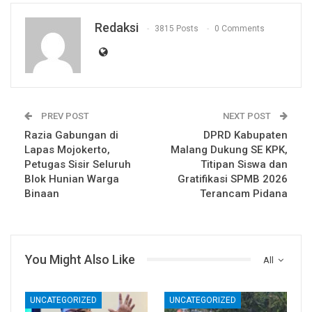
Redaksi
3815 Posts
0 Comments
PREV POST
NEXT POST
Razia Gabungan di
DPRD Kabupaten
Lapas Mojokerto,
Malang Dukung SE KPK,
Petugas Sisir Seluruh
Titipan Siswa dan
Blok Hunian Warga
Gratifikasi SPMB 2026
Binaan
Terancam Pidana
You Might Also Like
All
UNCATEGORIZED
UNCATEGORIZED