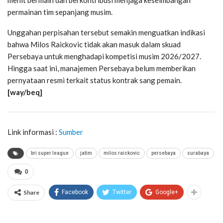
permainan tim sepanjang musim.
Unggahan perpisahan tersebut semakin menguatkan indikasi
bahwa Milos Raickovic tidak akan masuk dalam skuad
Persebaya untuk menghadapi kompetisi musim 2026/2027.
Hingga saat ini, manajemen Persebaya belum memberikan
pernyataan resmi terkait status kontrak sang pemain.
[way/beq]
Link informasi :
Sumber
bri super league
jatim
milos raickovic
persebaya
surabaya
0
Share
Facebook
Twitter
Google+