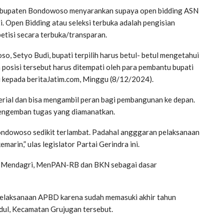
bupaten Bondowoso menyarankan supaya open bidding ASN
ti. Open Bidding atau seleksi terbuka adalah pengisian
etisi secara terbuka/transparan.
 Setyo Budi, bupati terpilih harus betul- betul mengetahui
posisi tersebut harus ditempati oleh para pembantu bupati
 kepada beritaJatim.com, Minggu (8/12/2024).
jerial dan bisa mengambil peran bagi pembangunan ke depan.
 mengemban tugas yang diamanatkan.
Bondowoso sedikit terlambat. Padahal angggaran pelaksanaan
arin,” ulas legislator Partai Gerindra ini.
dari Mendagri, MenPAN-RB dan BKN sebagai dasar
 pelaksanaan APBD karena sudah memasuki akhir tahun
idul, Kecamatan Grujugan tersebut.