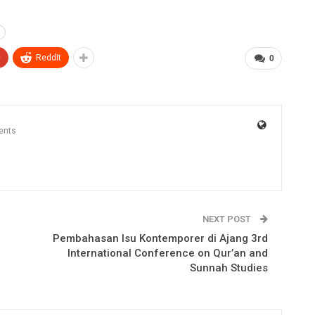
+
ReddIt
0
ents
NEXT POST
Pembahasan Isu Kontemporer di Ajang 3rd
International Conference on Qur’an and
Sunnah Studies