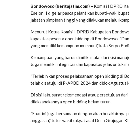
Bondowoso (beritajatim.com) –
Komisi I DPRD Ka
Eselon II digelar pasca pelantikan bupati-waki bupa
jabatan pimpinan tinggi yang dilakukan melalui komp
Menurut Ketua Komisi I DPRD Kabupaten Bondowoso,
kapasitas peserta open bidding di Bondowoso. “Dan 
yang memiliki kemampuan mumpuni,” kata Setyo Budi
Kemampuan yang harus dimiliki mulai dari sisi mana
Juga memiliki integritas dan kapasitas jelas untuk
“Terlebih kan proses pelaksanaan open bidding di 
telah disetujui di P-APBD 2024 dan didok Agustus kem
Di sisi lain, surat rekomendasi atau persetujuan 
dilaksanakannya open bidding belum turun.
“Saat ini juga bersamaan dengan akan berakhirnya
anggaran,” tutur wakil rakyat asal Desa Grujugan K