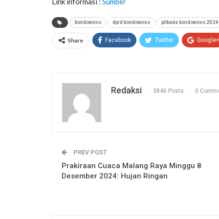
Link informasi :
Sumber
bondowoso
dprd bondowoso
pilkada bondowoso 2024
Share
Facebook
Twitter
Google
Redaksi
3846 Posts
0 Comm
PREV POST
Prakiraan Cuaca Malang Raya Minggu 8
Desember 2024: Hujan Ringan