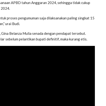
aksanaan APBD tahun Anggaran 2024, sehingga tidak cukup
r 2024.
tuk proses pengumuman saja dilaksanakan paling singkat 15
,” urai Budi.
Gina Belanza Mulia senada dengan pendapat tersebut.
lar sebelum pelantikan bupati definitif, maka kurang etis.