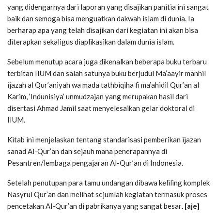
yang didengarnya dari laporan yang disajikan panitia ini sangat
baik dan semoga bisa menguatkan dakwah islam di dunia. Ia
berharap apa yang telah disajikan dari kegiatan ini akan bisa
diterapkan sekaligus diaplikasikan dalam dunia islam.
Sebelum menutup acara juga dikenalkan beberapa buku terbaru
terbitan IIUM dan salah satunya buku berjudul Ma’aayir manhil
ijazah al Qur’aniyah wa mada tathbiqiha fi ma’ahidil Qur’an al
Karim, ‘Indunisiya’ unmudzajan yang merupakan hasil dari
disertasi Ahmad Jamil saat menyelesaikan gelar doktoral di
IIUM.
Kitab ini menjelaskan tentang standarisasi pemberikan ijazan
sanad Al-Qur’an dan sejauh mana penerapannya di
Pesantren/lembaga pengajaran Al-Qur’an di Indonesia.
Setelah penutupan para tamu undangan dibawa keliling komplek
Nasyrul Qur’an dan melihat sejumlah kegiatan termasuk proses
pencetakan Al-Qur’an di pabrikanya yang sangat besar
. [aje]