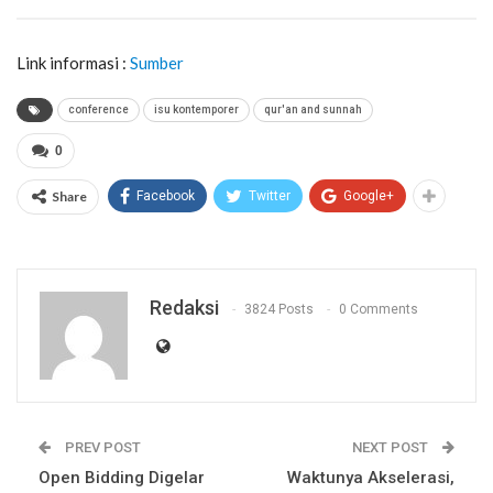
Link informasi :
Sumber
conference
isu kontemporer
qur'an and sunnah
0
Share
Facebook
Twitter
Google+
Redaksi
3824 Posts
0 Comments
PREV POST
NEXT POST
Open Bidding Digelar
Waktunya Akselerasi,