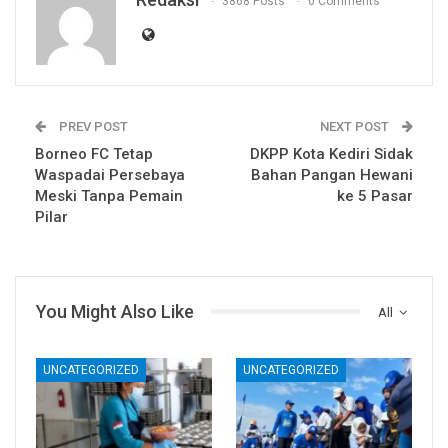
3868 Posts
0 Comments
PREV POST
NEXT POST
Borneo FC Tetap
DKPP Kota Kediri Sidak
Waspadai Persebaya
Bahan Pangan Hewani
Meski Tanpa Pemain
ke 5 Pasar
Pilar
You Might Also Like
All
UNCATEGORIZED
UNCATEGORIZED