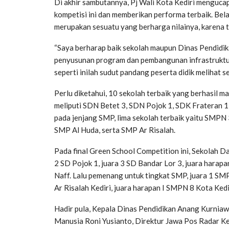
Di akhir sambutannya, Pj Wali Kota Kediri mengucap
kompetisi ini dan memberikan performa terbaik. Bel
merupakan sesuatu yang berharga nilainya, karena t
“Saya berharap baik sekolah maupun Dinas Pendidika
penyusunan program dan pembangunan infrastruktur
seperti inilah sudut pandang peserta didik melihat s
Perlu diketahui, 10 sekolah terbaik yang berhasil ma
meliputi SDN Betet 3, SDN Pojok 1, SDK Frateran 1
pada jenjang SMP, lima sekolah terbaik yaitu SMPN 
SMP Al Huda, serta SMP Ar Risalah.
Pada final Green School Competition ini, Sekolah Da
2 SD Pojok 1, juara 3 SD Bandar Lor 3, juara harapa
Naff. Lalu pemenang untuk tingkat SMP, juara 1 SMP
Ar Risalah Kediri, juara harapan I SMPN 8 Kota Kedi
Hadir pula, Kepala Dinas Pendidikan Anang Kurnia
Manusia Roni Yusianto, Direktur Jawa Pos Radar 