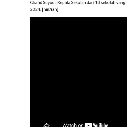
Chafid Suyudi, Kepala Sekolah dari 10 sekolah yang
2024.
[nm/ian]