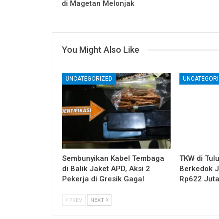
di Magetan Melonjak
You Might Also Like
UNCATEGORIZED
UNCATEGORI
Sembunyikan Kabel Tembaga
TKW di Tul
di Balik Jaket APD, Aksi 2
Berkedok Ja
Pekerja di Gresik Gagal
Rp622 Jut
PREV
NEXT