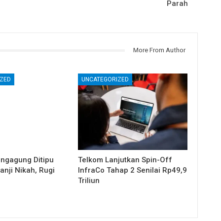
Parah
More From Author
ZED
UNCATEGORIZED
ungagung Ditipu
Telkom Lanjutkan Spin-Off
nji Nikah, Rugi
InfraCo Tahap 2 Senilai Rp49,9
a
Triliun