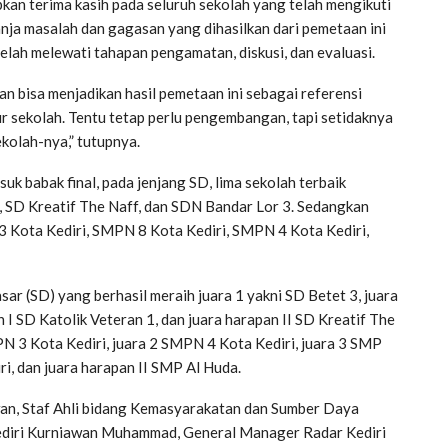
kan terima kasih pada seluruh sekolah yang telah mengikuti
anja masalah dan gagasan yang dihasilkan dari pemetaan ini
elah melewati tahapan pengamatan, diskusi, dan evaluasi.
n bisa menjadikan hasil pemetaan ini sebagai referensi
 sekolah. Tentu tetap perlu pengembangan, tapi setidaknya
ekolah-nya,” tutupnya.
suk babak final, pada jenjang SD, lima sekolah terbaik
, SD Kreatif The Naff, dan SDN Bandar Lor 3. Sedangkan
3 Kota Kediri, SMPN 8 Kota Kediri, SMPN 4 Kota Kediri,
sar (SD) yang berhasil meraih juara 1 yakni SD Betet 3, juara
n I SD Katolik Veteran 1, dan juara harapan II SD Kreatif The
N 3 Kota Kediri, juara 2 SMPN 4 Kota Kediri, juara 3 SMP
ri, dan juara harapan II SMP Al Huda.
wan, Staf Ahli bidang Kemasyarakatan dan Sumber Daya
Kediri Kurniawan Muhammad, General Manager Radar Kediri