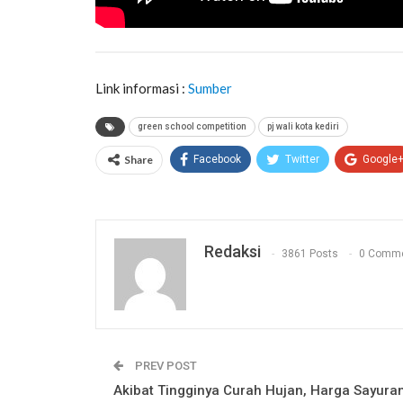
Link informasi :
Sumber
green school competition
pj wali kota kediri
Share
Facebook
Twitter
Google
Redaksi
3861 Posts
0 Comm
PREV POST
Akibat Tingginya Curah Hujan, Harga Sayura