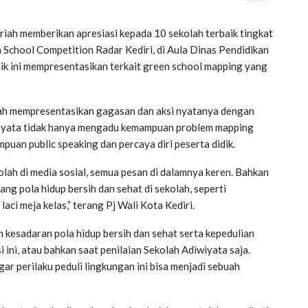
riah memberikan apresiasi kepada 10 sekolah terbaik tingkat
 School Competition Radar Kediri, di Aula Dinas Pendidikan
aik ini mempresentasikan terkait green school mapping yang
telah mempresentasikan gagasan dan aksi nyatanya dengan
 ternyata tidak hanya mengadu kemampuan problem mapping
an public speaking dan percaya diri peserta didik.
lah di media sosial, semua pesan di dalamnya keren. Bahkan
ang pola hidup bersih dan sehat di sekolah, seperti
ci meja kelas,” terang Pj Wali Kota Kediri.
 kesadaran pola hidup bersih dan sehat serta kepedulian
 ini, atau bahkan saat penilaian Sekolah Adiwiyata saja.
ar perilaku peduli lingkungan ini bisa menjadi sebuah