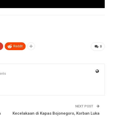
+
ReddIt
0
ents
NEXT POST
n
Kecelakaan di Kapas Bojonegoro, Korban Luka