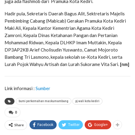
juga ada flashmob dari Pramuka Kota Kediri.
Hadir pula, Sekretaris Daerah Bagus Alit, Sektretaris Majelis
Pembimbing Cabang (Mabicab) Gerakan Pramuka Kota Kediri
Maki Ali, Kepala Kantor Kementrian Agama Kota Kediri
Zamroni, Kepala Dinas Ketahanan Pangan dan Pertanian
Mohammad Ridwan, Kepala DLHKP Imam Muttakin, Kepala
DP3AP2KB Arief Cholisudin Yuswanto, Camat Mojoroto
Bambang Tri Lasmono, kepala sekolah se-Kota Kediri, serta
Lurah Pojok Wahyu Artisah dan Lurah Sukorame Vita Sari.
[nm]
Link informasi :
Sumber
bumi perkemahan maskumambang
pj wali kota kediri
0
Share
Facebook
Twitter
Google+