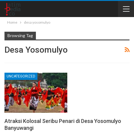
Home
desa yosomulyo
Browsing Tag
Desa Yosomulyo
UNCATEGORIZED
Atraksi Kolosal Seribu Penari di Desa Yosomulyo
Banyuwangi