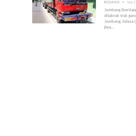
REDAKSI
Sep 1
Jombang (beritaj
ditabrak truk ga
Jombang, Selasa (
jiwa…