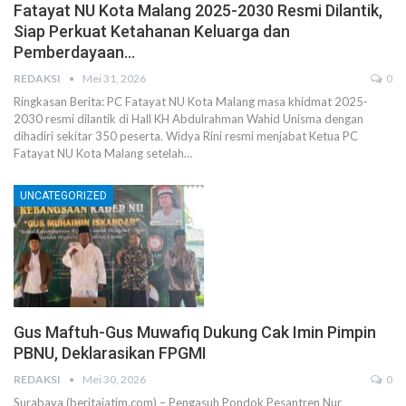
Fatayat NU Kota Malang 2025-2030 Resmi Dilantik,
Siap Perkuat Ketahanan Keluarga dan
Pemberdayaan…
REDAKSI
Mei 31, 2026
0
Ringkasan Berita: PC Fatayat NU Kota Malang masa khidmat 2025-
2030 resmi dilantik di Hall KH Abdulrahman Wahid Unisma dengan
dihadiri sekitar 350 peserta. Widya Rini resmi menjabat Ketua PC
Fatayat NU Kota Malang setelah…
UNCATEGORIZED
Gus Maftuh-Gus Muwafiq Dukung Cak Imin Pimpin
PBNU, Deklarasikan FPGMI
REDAKSI
Mei 30, 2026
0
Surabaya (beritajatim.com) – Pengasuh Pondok Pesantren Nur