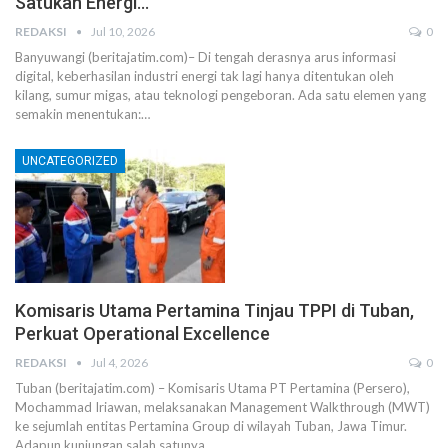
Satukan Energi…
REDAKSI
Jul 10, 2026
0
Banyuwangi (beritajatim.com)– Di tengah derasnya arus informasi
digital, keberhasilan industri energi tak lagi hanya ditentukan oleh
kilang, sumur migas, atau teknologi pengeboran. Ada satu elemen yang
semakin menentukan:…
UNCATEGORIZED
Komisaris Utama Pertamina Tinjau TPPI di Tuban,
Perkuat Operational Excellence
REDAKSI
Jul 4, 2026
0
Tuban (beritajatim.com) – Komisaris Utama PT Pertamina (Persero),
Mochammad Iriawan, melaksanakan Management Walkthrough (MWT)
ke sejumlah entitas Pertamina Group di wilayah Tuban, Jawa Timur.
Adapun kunjungan salah satunya…