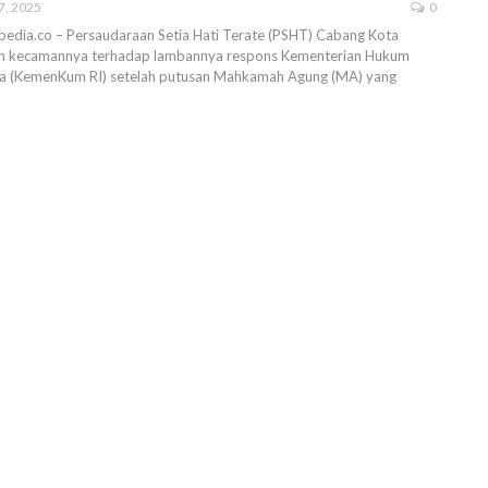
7, 2025
0
mpedia.co – Persaudaraan Setia Hati Terate (PSHT) Cabang Kota
an kecamannya terhadap lambannya respons Kementerian Hukum
ia (KemenKum RI) setelah putusan Mahkamah Agung (MA) yang