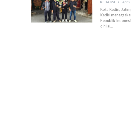
REDAKSI
Apr 2
Kota Kediri, Jati
Kediri menegask
Republik Indones
dinilai
…