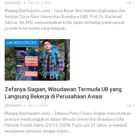
REDAKSI
Des 12, 2024
0
Malang (beritajatim.com) – Guru Besar Ilmu Hukum Lingkungan dan
Sumber Daya Alam Universitas Brawijaya (UB), Prof. Dr. Rachmad
Safa’at, SH, MSi, menyampaikan kritik tajam terhadap pelaksanaan
proyek food estate yang menjadi…
UNCATEGORIZED
Zefanya Siagian, Wisudawan Termuda UB yang
Langsung Bekerja di Perusahaan Aviasi
REDAKSI
Des 2, 2024
0
Malang (beritajatim.com) – Zefanya Putra Cinero Siagian mencatatkan
prestasi membanggakan dalam Wisuda Universitas Brawijaya (UB)
Periode 9 pada Sabtu (29/11/2024). Pada usia 21 tahun, ia menjadi
wisudawan termuda dengan Indeks…