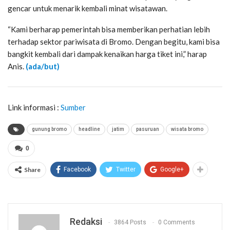
gencar untuk menarik kembali minat wisatawan.
“Kami berharap pemerintah bisa memberikan perhatian lebih
terhadap sektor pariwisata di Bromo. Dengan begitu, kami bisa
bangkit kembali dari dampak kenaikan harga tiket ini,” harap
Anis.
(ada/but)
Link informasi :
Sumber
gunung bromo
headline
jatim
pasuruan
wisata bromo
0
Share
Facebook
Twitter
Google+
Redaksi
3864 Posts
0 Comments