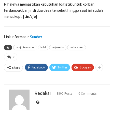
Pihaknya memastikan kebutuhan logistik untuk korban
terdampak banjir di dua desa tersebut hingga saat ini sudah
mencukupi.
[tin/aje]
Link informasi :
Sumber
banjir tempuran
bpbd
mojokerto
mulai surut
0
Share
Facebook
Twitter
Google+
Redaksi
3890 Posts
0 Comments