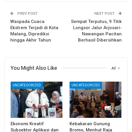
PREV POST
NEXT POST
Waspada Cuaca
Sempat Terputus, 9 Titik
Ekstrem Terjadi di Kota
Longsor Jalur Arjosari-
Malang, Diprediksi
Nawangan Pacitan
hingga Akhir Tahun
Berhasil Dibersihkan
You Might Also Like
All
UNCATEGORIZED
UNCATEGORIZED
Ekonomi Kreatif
Kebakaran Gunung
Subsektor Aplikasi dan
Bromo, Menhut Raja